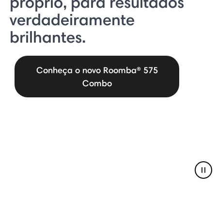
próprio, para resultados
verdadeiramente
brilhantes.
Conheça o novo Roomba® 575
Combo
Pau