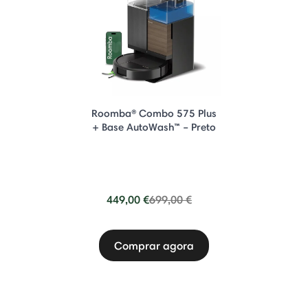
Roomba® Combo 575 Plus
+ Base AutoWash™ – Preto
Price reduced from
to
449,00 €
699,00 €
Comprar agora