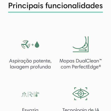
Principais funcionalidades
Aspiração potente,
Mopas DualClean™
lavagem profunda
com PerfectEdge®
Esvazia
Tecnologia de IA