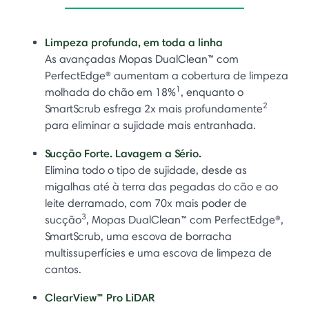
Limpeza profunda, em toda a linha
As avançadas Mopas DualClean™ com
PerfectEdge® aumentam a cobertura de limpeza
1
molhada do chão em 18%
, enquanto o
2
SmartScrub esfrega 2x mais profundamente
para eliminar a sujidade mais entranhada.
Sucção Forte. Lavagem a Sério.
Elimina todo o tipo de sujidade, desde as
migalhas até à terra das pegadas do cão e ao
leite derramado, com 70x mais poder de
3
sucção
, Mopas DualClean™ com PerfectEdge®,
SmartScrub, uma escova de borracha
multissuperfícies e uma escova de limpeza de
cantos.
ClearView™ Pro LiDAR