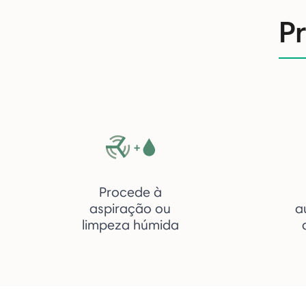
P
Procede à
aspiração ou
a
limpeza húmida