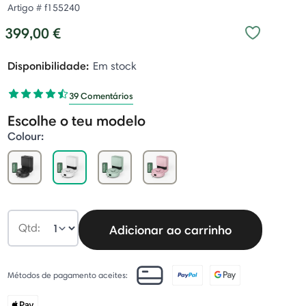
Artigo #
f155240
399,00 €
Disponibilidade:
Em stock
39 Comentários
Escolhe o teu modelo
Colour:
selected
Qtd:
Adicionar ao carrinho
Métodos de pagamento aceites: