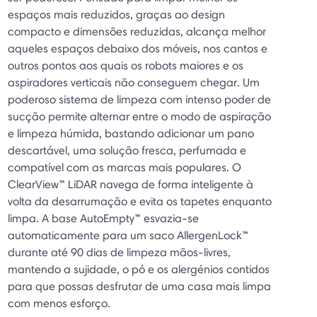
espaços mais reduzidos, graças ao design
compacto e dimensões reduzidas, alcança melhor
aqueles espaços debaixo dos móveis, nos cantos e
outros pontos aos quais os robots maiores e os
aspiradores verticais não conseguem chegar. Um
poderoso sistema de limpeza com intenso poder de
sucção permite alternar entre o modo de aspiração
e limpeza húmida, bastando adicionar um pano
descartável, uma solução fresca, perfumada e
compatível com as marcas mais populares. O
ClearView™ LiDAR navega de forma inteligente à
volta da desarrumação e evita os tapetes enquanto
limpa. A base AutoEmpty™ esvazia-se
automaticamente para um saco AllergenLock™
durante até 90 dias de limpeza mãos-livres,
mantendo a sujidade, o pó e os alergénios contidos
para que possas desfrutar de uma casa mais limpa
com menos esforço.