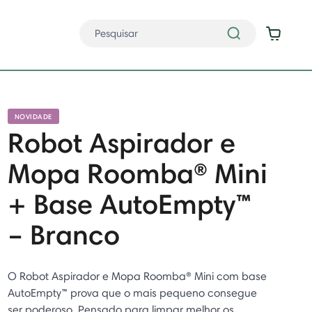
NOVIDADE
Robot Aspirador e
Mopa Roomba® Mini
+ Base AutoEmpty™
– Branco
O Robot Aspirador e Mopa Roomba® Mini com base
AutoEmpty™ prova que o mais pequeno consegue
ser poderoso. Pensado para limpar melhor os