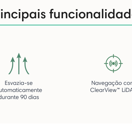
rincipais funcionalidad
Esvazia-se
Navegação co
utomaticamente
ClearView™ LiD
durante 90 dias