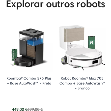
Explorar outros robots
Roomba® Combo 575 Plus
Robot Roomba® Max 705
+ Base AutoWash™ – Preto
Combo + Base AutoWash™
– Branco
Price reduced from
to
449,00 €
699,00 €