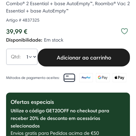
Combo® 2 Essential + base AutoEmpty™, Roomba® Vac 2
Essential + base AutoEmpty™
Artigo #
4837325
39,99 €
Disponibilidade:
Em stock
Qtd:
Adicionar ao carrinho
Métodos de pagamento aceites:
Ofertas especiais
Utilize o código GET20OFF no checkout para
receber 20% de desconto em acessórios
selecionados
Envios gratis para Pedidos acima de €50