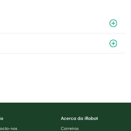
io
Acerca da iRobot
acta-nos
Carreiras