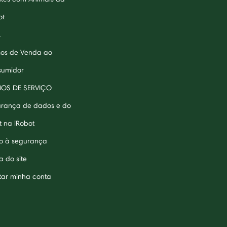
ot
A
os de Venda ao
umidor
MOS DE SERVIÇO
rança de dados e do
t na iRobot
o à segurança
 do site
tar minha conta