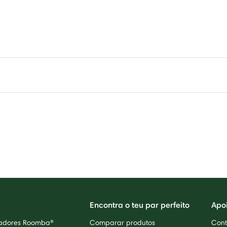
Encontra o teu par perfeito
Apo
radores Roomba®
Comparar produtos
Cont