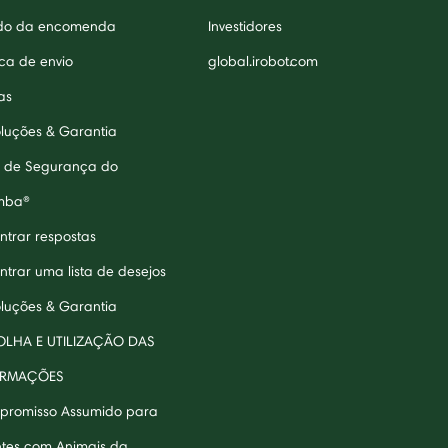
do da encomenda
Investidores
ica de envio
global.irobot.com
as
luções & Garantia
 de Segurança do
mba®
ntrar respostas
ntrar uma lista de desejos
luções & Garantia
LHA E UTILIZAÇÃO DAS
ORMAÇÕES
romisso Assumido para
ntes com Animais da