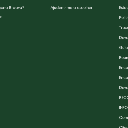
egona Braava®
Ajudem-me a escolher
Esta
®
Polít
Troc
Devo
Guia
Roo
Enco
Enco
Devo
RECO
INF
Comp
Clie