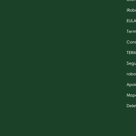
iRob
EUL
Term
Cons
TER
Segu
robo
Apoi
Mapa
Dele