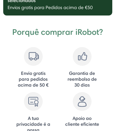
selecionados
Envios gratis para Pedidos acima de €50
Porquê comprar iRobot?
Envio gratis
Garantia de
para pedidos
reembolso de
acima de 50 €
30 dias
A tua
Apoio ao
privacidade é a
cliente eficiente
nossa