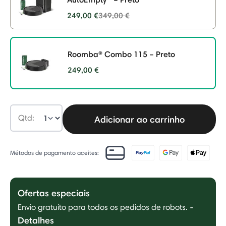
Price reduced from
249,00 €
349,00 €
to
Roomba® Combo 115 – Preto
249,00 €
selected
Qtd:
Adicionar ao carrinho
Métodos de pagamento aceites:
Ofertas especiais
Envio gratuito para todos os pedidos de robots.
-
Detalhes