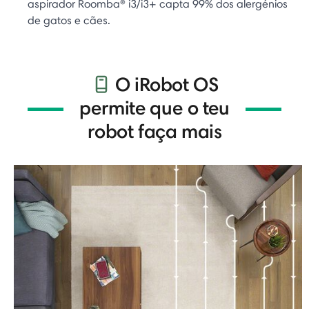
aspirador Roomba® i3/i3+ capta 99% dos alergénios
de gatos e cães.
O iRobot OS
permite que o teu
robot faça mais