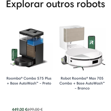
Explorar outros robots
Roomba® Combo 575 Plus
Robot Roomba® Max 705
+ Base AutoWash™ – Preto
Combo + Base AutoWash™
– Branco
Price reduced from
to
449,00 €
699,00 €