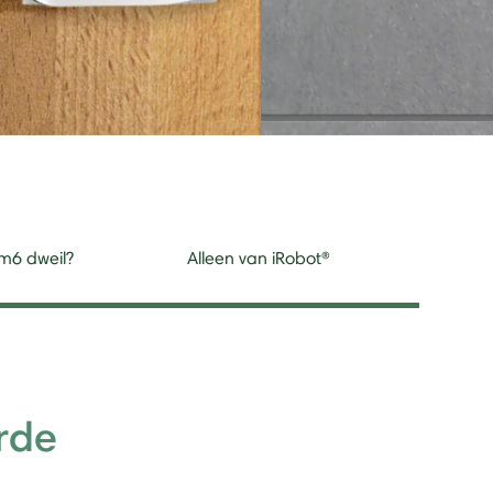
m6 dweil?
Alleen van iRobot®
rde