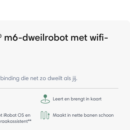
® m6-dweilrobot met wifi-
inding die net zo dweilt als jij.
Leert en brengt in kaart
et iRobot OS en
Maakt in nette banen schoon
praakassistent**