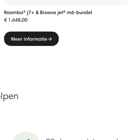
Roomba® j7+ & Braava jet® m6-bundel
€ 1.648,00
Meer informatie
elpen