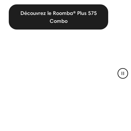
Découvrez le Roomba® Plus 575
Combo
Pau