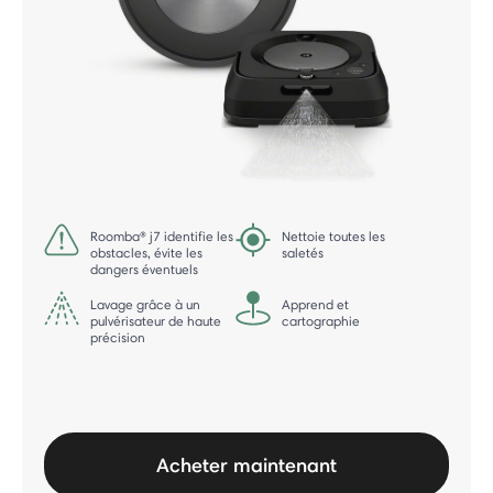
Roomba® j7 identifie les
Nettoie toutes les
obstacles, évite les
saletés
dangers éventuels
Lavage grâce à un
Apprend et
pulvérisateur de haute
cartographie
précision
Acheter maintenant