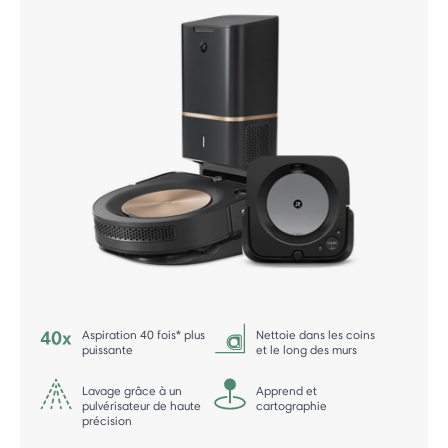
Aspiration 40 fois* plus
Nettoie dans les coins
puissante
et le long des murs
Lavage grâce à un
Apprend et
pulvérisateur de haute
cartographie
précision