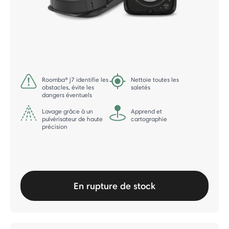
Roomba® j7 identifie les
Nettoie toutes les
obstacles, évite les
saletés
dangers éventuels
Lavage grâce à un
Apprend et
pulvérisateur de haute
cartographie
précision
En rupture de stock