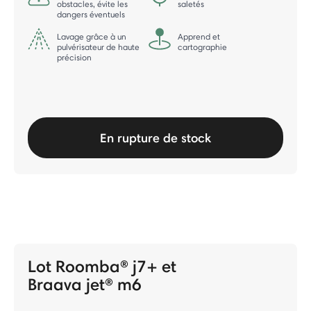
obstacles, évite les
saletés
dangers éventuels
Lavage grâce à un
Apprend et
pulvérisateur de haute
cartographie
précision
En rupture de stock
Lot Roomba® j7+ et
Braava jet® m6