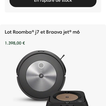
En rupture de stock
Lot Roomba® j7 et Braava jet® m6
1.398,00 €