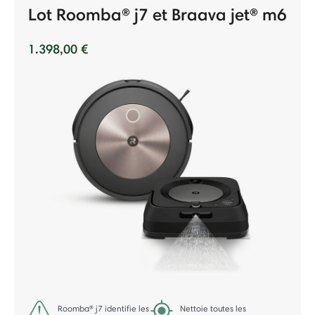
Lot Roomba® j7 et Braava jet® m6
1.398,00 €
Roomba® j7 identifie les
Nettoie toutes les