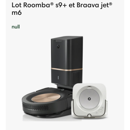
Lot Roomba® s9+ et Braava jet®
m6
null