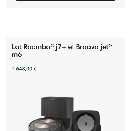
Lot Roomba® j7+ et Braava jet®
m6
1.648,00 €