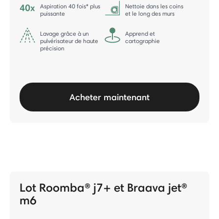
Aspiration 40 fois* plus
Nettoie dans les coins
puissante
et le long des murs
Lavage grâce à un
Apprend et
pulvérisateur de haute
cartographie
précision
Acheter maintenant
Lot Roomba® j7+ et Braava jet®
m6