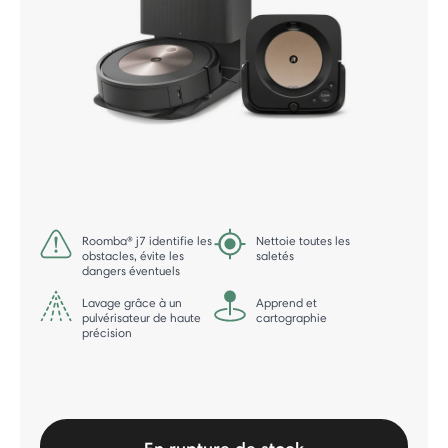
Roomba® j7 identifie les
Nettoie toutes les
obstacles, évite les
saletés
dangers éventuels
Lavage grâce à un
Apprend et
pulvérisateur de haute
cartographie
précision