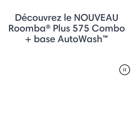
Découvrez le NOUVEAU
Roomba® Plus 575 Combo
+ base AutoWash™
Pau