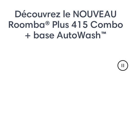
Découvrez le NOUVEAU
Roomba® Plus 415 Combo
+ base AutoWash™
Pau