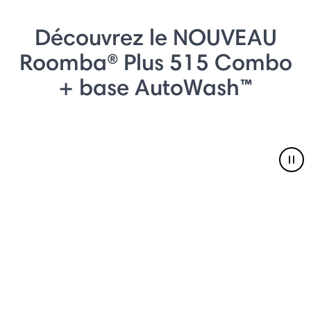
Découvrez le NOUVEAU
Roomba® Plus 515 Combo
+ base AutoWash™
Pau