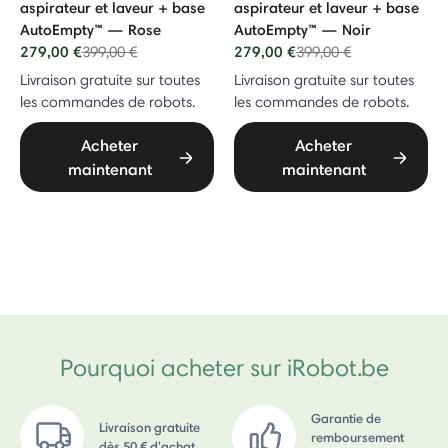
aspirateur et laveur + base
aspirateur et laveur + base
AutoEmpty™ — Rose
AutoEmpty™ — Noir
279,00 €
Price reduced from
to
279,00 €
Price reduced from
to
399,00 €
399,00 €
Livraison gratuite sur toutes
Livraison gratuite sur toutes
les commandes de robots.
les commandes de robots.
Acheter
Acheter
maintenant
maintenant
Pourquoi acheter sur iRobot.be
Garantie de
Livraison gratuite
remboursement
dès 50 € d'achat