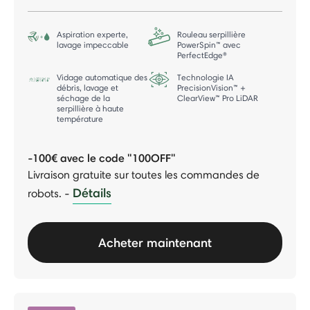
Aspiration experte,
Rouleau serpillière
lavage impeccable
PowerSpin™ avec
PerfectEdge®
Vidage automatique des
Technologie IA
débris, lavage et
PrecisionVision™ +
séchage de la
ClearView™ Pro LiDAR
serpillière à haute
température
-100€ avec le code "100OFF"
Livraison gratuite sur toutes les commandes de
Détails
robots.
-
Acheter maintenant