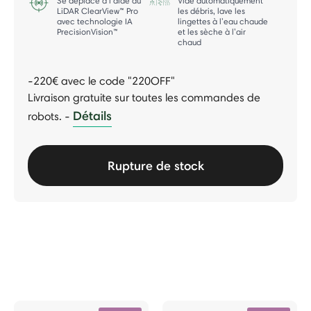
Se déplace à l’aide du
Vide automatiquement
LiDAR ClearView™ Pro
les débris, lave les
avec technologie IA
lingettes à l’eau chaude
PrecisionVision™
et les sèche à l’air
chaud
-220€ avec le code "220OFF"
Livraison gratuite sur toutes les commandes de
Détails
robots.
-
Rupture de stock