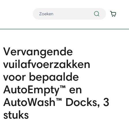
Vervangende
vuilafvoerzakken
voor bepaalde
AutoEmpty™ en
AutoWash™ Docks, 3
stuks