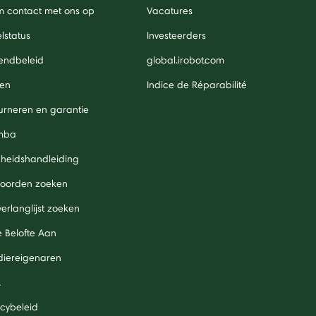
 contact met ons op
Vacatures
lstatus
Investeerders
endbeleid
global.irobot.com
len
Indice de Réparabilité
urneren en garantie
mba
igheidshandleiding
oorden zoeken
verlanglijst zoeken
 Belofte Aan
diereigenaren
A
acybeleid