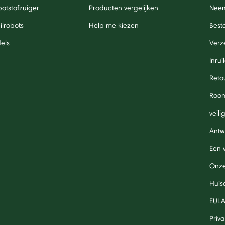
otstofzuiger
Producten vergelijken
Neem
lrobots
Help me kiezen
Beste
els
Verz
Inrui
Reto
Roo
veil
Antw
Een 
Onze
Huis
EUL
Priv