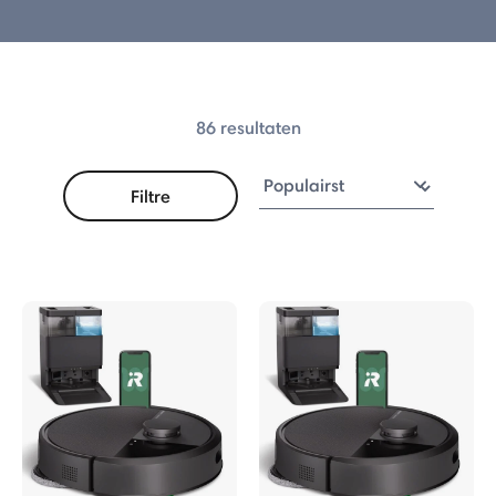
 Max 775 Combo
Plus 575 Combo
86 resultaten
Plus 515 Combo
Plus 415 Combo
Filtre
115 Combo Serie
erie
bo Robot + AutoEmpty™ Dock