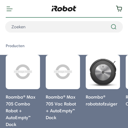
Producten
Producten
Roomba® Max
Roomba® Max
Roomba®
705 Combo
705 Vac Robot
robotstofzuiger
otstofzuiger
Robot +
+ AutoEmpty™
AutoEmpty™
Dock
Max 715 Vac
Dock