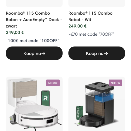
Roomba® 115 Combo
Roomba® 115 Combo
Robot + AutoEmpty™ Dock -
Robot - Wit
zwart
249,00 €
349,00 €
-€70 met code "70OFF"
-100€ met code “100OFF”
Koop nu
Koop nu
NIEUW
NIEUW