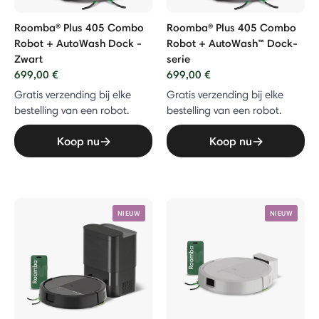
bo Robot
Roomba® Plus 405 Combo
Roomba® Plus 405 Combo
Robot + AutoWash Dock -
Robot + AutoWash™ Dock-
 Combo Robot + AutoEmpty™ Dock
Zwart
serie
699,00 €
699,00 €
Gratis verzending bij elke
Gratis verzending bij elke
Vac Robot + AutoEmpty™ Dock
bestelling van een robot.
bestelling van een robot.
Koop nu
Koop nu
uiger
NIEUW
NIEUW