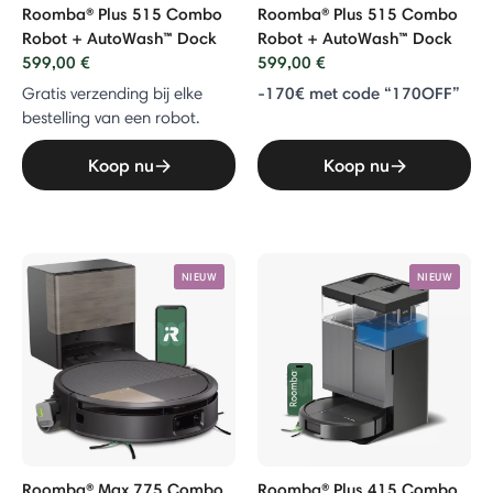
Roomba® Plus 515 Combo
Roomba® Plus 515 Combo
Robot + AutoWash™ Dock
Robot + AutoWash™ Dock
599,00 €
599,00 €
-170€ met code “170OFF”
Gratis verzending bij elke
bestelling van een robot.
Koop nu
Koop nu
NIEUW
NIEUW
Roomba® Max 775 Combo
Roomba® Plus 415 Combo