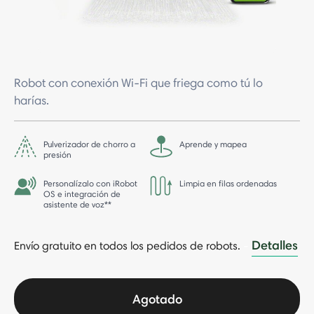
Robot con conexión Wi-Fi que friega como tú lo
harías.
Pulverizador de chorro a
Aprende y mapea
presión
Personalízalo con iRobot
Limpia en filas ordenadas
OS e integración de
asistente de voz**
Detalles
Envío gratuito en todos los pedidos de robots.
-
Agotado