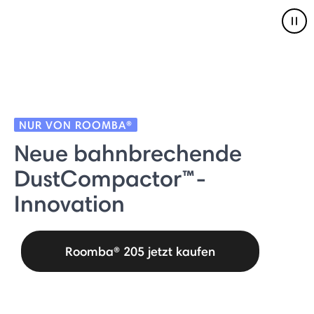
Pau
NUR VON ROOMBA®
Neue bahnbrechende
DustCompactor™-
Innovation
Roomba® 205 jetzt kaufen