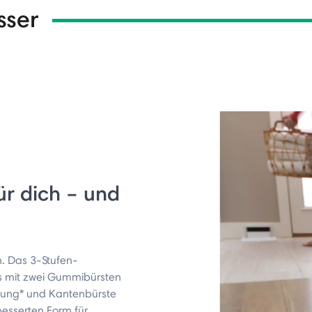
sser
ür dich – und
. Das 3-Stufen-
s mit zwei Gummibürsten
stung* und Kantenbürste
besserten Form für