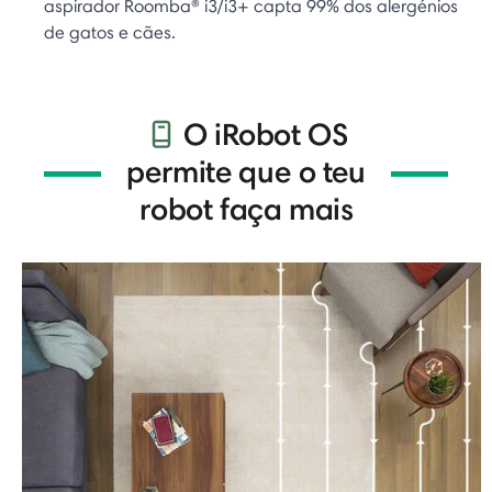
aspirador Roomba® i3/i3+ capta 99% dos alergénios
de gatos e cães.
O iRobot OS
permite que o teu
robot faça mais