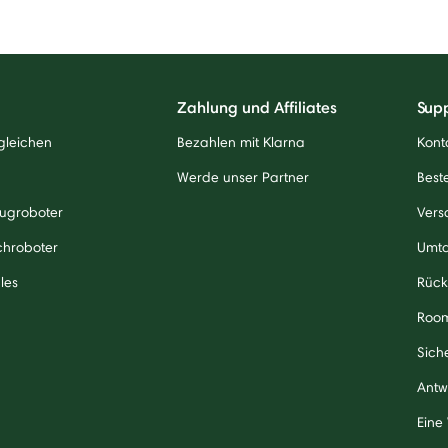
Zahlung und Affiliates
Sup
gleichen
Bezahlen mit Klarna
Kont
Werde unser Partner
Beste
ugroboter
Vers
chroboter
Umt
les
Rück
Roo
Sich
Antw
Eine