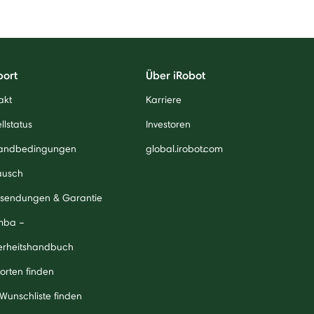
port
Über iRobot
akt
Karriere
llstatus
Investoren
andbedingungen
global.irobot.com
ausch
sendungen & Garantie
mba –
erheitshandbuch
orten finden
 Wunschliste finden