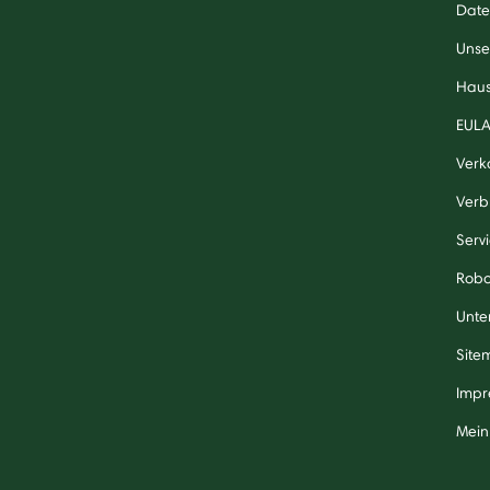
Date
Unse
Haus
EUL
Verk
Verb
Serv
Robo
Unte
Site
Impr
Mein