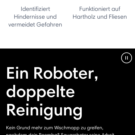
Identifiziert
Funktioniert auf
Hindernisse und
Hartholz und Fliesen
vermeidet Gefahren
Pau
Ein Roboter,
doppelte
Reinigung
Kein Grund mehr zum Wischmopp zu greifen,
nachdem dein Roomba® Saugroboter seine Arbeit