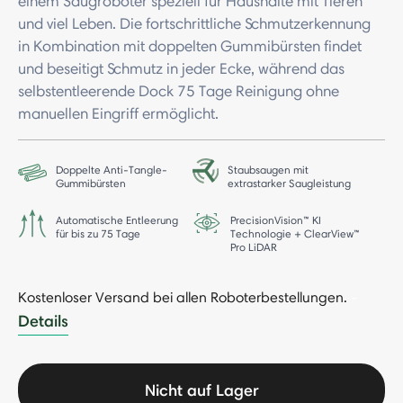
einem Saugroboter speziell für Haushalte mit Tieren
und viel Leben. Die fortschrittliche Schmutzerkennung
in Kombination mit doppelten Gummibürsten findet
und beseitigt Schmutz in jeder Ecke, während das
selbstentleerende Dock 75 Tage Reinigung ohne
manuellen Eingriff ermöglicht.
Doppelte Anti-Tangle-
Staubsaugen mit
Gummibürsten
extrastarker Saugleistung
Automatische Entleerung
PrecisionVision™ KI
für bis zu 75 Tage
Technologie + ClearView™
Pro LiDAR
Kostenloser Versand bei allen Roboterbestellungen.
-
Details
Nicht auf Lager